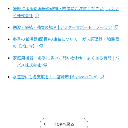
凍結による給湯器の破損・故障にご注意ください | リンナ
イ株式会社
寒波・凍結・積雪の場合 | アフターサポート｜ノーリツ
冬季の給湯器(配管)の凍結について｜ガス調理器・給湯器
の【パロマ】
家庭用機器｜冬季に多いお問い合わせ | よくある質問 | パ
ーパス株式会社
水道管にも冬支度を！ – 宮崎市 [Miyazaki City]
TOPへ戻る