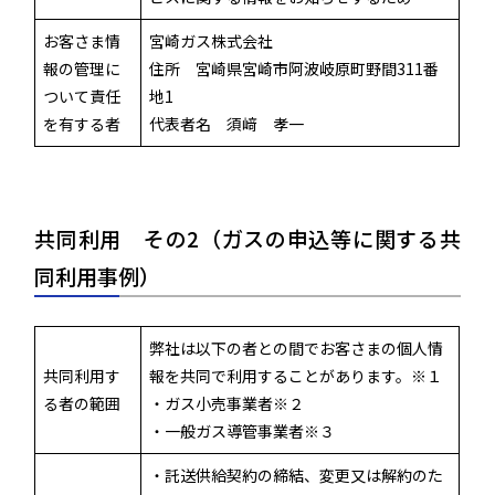
お客さま情
宮崎ガス株式会社
報の管理に
住所 宮崎県宮崎市阿波岐原町野間311番
ついて責任
地1
を有する者
代表者名 須﨑 孝一
共同利用 その2（ガスの申込等に関する共
同利用事例）
弊社は以下の者との間でお客さまの個人情
共同利用す
報を共同で利用することがあります。※１
る者の範囲
・ガス小売事業者※２
・一般ガス導管事業者※３
・託送供給契約の締結、変更又は解約のた