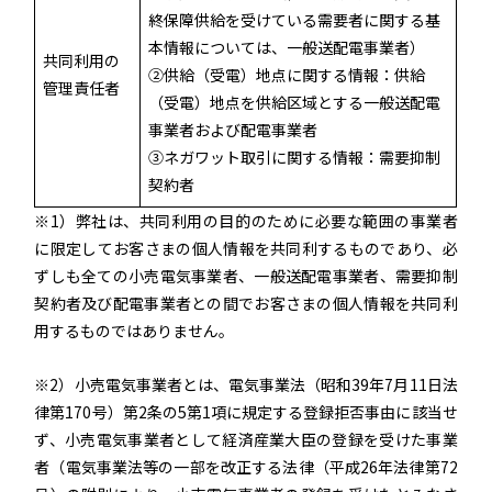
終保障供給を受けている需要者に関する基
本情報については、一般送配電事業者）
共同利用の
②供給（受電）地点に関する情報：供給
管理責任者
（受電）地点を供給区域とする一般送配電
事業者および配電事業者
③ネガワット取引に関する情報：需要抑制
契約者
※1）弊社は、共同利用の目的のために必要な範囲の事業者
に限定してお客さまの個人情報を共同利するものであり、必
ずしも全ての小売電気事業者、一般送配電事業者、需要抑制
契約者及び配電事業者との間でお客さまの個人情報を共同利
用するものではありません。
※2）小売電気事業者とは、電気事業法（昭和39年7月11日法
律第170号）第2条の5第1項に規定する登録拒否事由に該当せ
ず、小売電気事業者として経済産業大臣の登録を受けた事業
者（電気事業法等の一部を改正する法律（平成26年法律第72