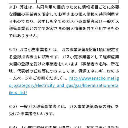
※1）弊社は、共同利用の目的のために情報項目ごとに必要
な範囲の事業者を限定してお客さまの個人情報を共同利用す
るものであり、必ずしも全てのガス小売事業者及び一般ガス
導管事業者との間でお客さまの個人情報を共同利用するもの
ではありません。
※2）ガス小売事業者とは、 ガス事業法第6条第1項に規定す
る登録拒否事由に該当せず、ガス小売事業者として経済産業
大臣の登録を受けた事業者をいいます（事業者の名称、所在
地、代表者の氏名等につきましては、資源エネルギー庁のホ
ームページをご参照ください）。
http://www.enecho.meti.g
o.jp/category/electricity_and_gas/gas/liberalization/reta
ilers_list/
※3）一般ガス導管事業者とは、ガス事業法第35条の許可を
受けた事業者をいいます。
※4）「小売供給契約の廃止取次」とは、お客さまから新た