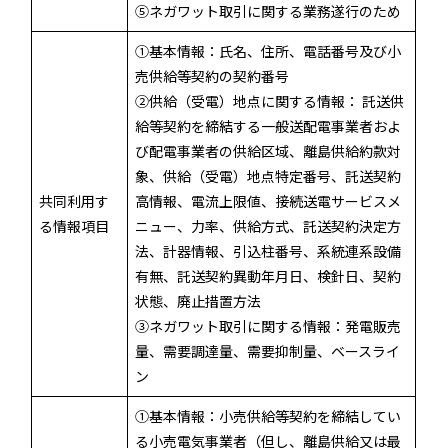
⑤ネガワット取引に関する業務遂行のため
①基本情報：氏名、住所、電話番号及び小
売供給等契約の契約番号
②供給（受電）地点に関する情報： 託送供
給等契約を締結する一般送配電事業者およ
び配電事業者の供給区域、離島供給約款対
象、供給（受電）地点特定番号、託送契約
共同利用す
高情報、電流上限値、接続送電サービスメ
る情報項目
ニュー、力率、供給方式、託送契約決定方
法、計器情報、引込柱番号、系統連系設備
有無、託送契約異動年月日、検針日、契約
状態、廃止措置方法
③ネガワット取引に関する情報：発電販売
量、需要調達量、需要抑制量、ベースライ
ン
①基本情報：小売供給等契約を締結してい
る小売電気事業者（但し、離島供給又は最