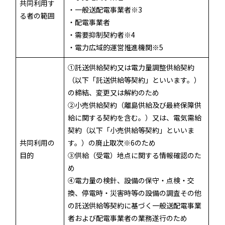
共同利用す
・一般送配電事業者※3
る者の範囲
・配電事業者
・需要抑制契約者※4
・電力広域的運営推進機関※5
①託送供給契約又は電力量調整供給契約
（以下「託送供給等契約」といいます。）
の締結、変更又は解約のため
②小売供給契約（離島供給及び最終保障供
給に関する契約を含む。）又は、電気需給
契約（以下「小売供給等契約」といいま
共同利用の
す。）の廃止取次※6のため
目的
③供給（受電）地点に関する情報確認のた
め
④電力量の検針、設備の保守・点検・交
換、停電時・災害時等の設備の調査その他
の託送供給等契約に基づく一般送配電事業
者および配電事業者の業務遂行のため