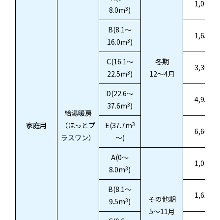
1,013.1
3
8.0m
)
B(8.1～
1,657.7
3
16.0m
)
C(16.1～
冬期
3,300.0
3
22.5m
)
12～4月
D(22.6～
4,950.0
3
37.6m
)
給湯暖房
3
家庭用
（ほっとプ
E(37.7m
6,600.0
ラスワン）
～)
A(0～
1,013.1
3
8.0m
)
B(8.1～
1,657.7
その他期
3
9.5m
)
5～11月