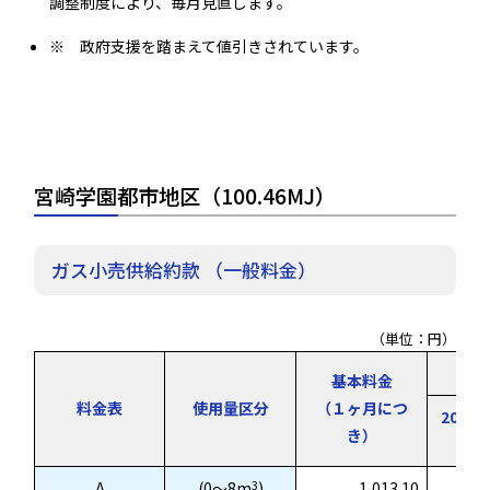
調整制度により、毎月見直します。
※ 政府支援を踏まえて値引きされています。
宮崎学園都市地区（100.46MJ）
ガス小売供給約款 （一般料金）
（単位：円）
従
基本料金
料金表
使用量区分
（１ヶ月につ
2026
き）
3
A
(0～8m
)
1,013.10