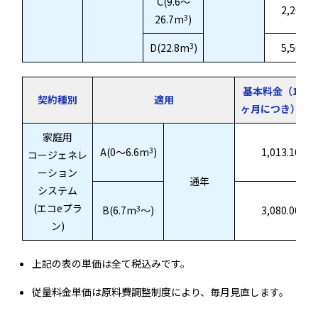
C(9.6～
2,200.0
3
26.7m
)
3
D(22.8m
)
5,500.0
基本料金（1
契約種別
適用
ヶ月につき）
家庭用
3
A(0～6.6m
)
1,013.10
コージェネレ
ーション
通年
システム
(エコeプラ
3
B(6.7m
～)
3,080.00
ン)
上記の表の単価は全て税込みです。
従量料金単価は原料費調整制度により、毎月見直します。