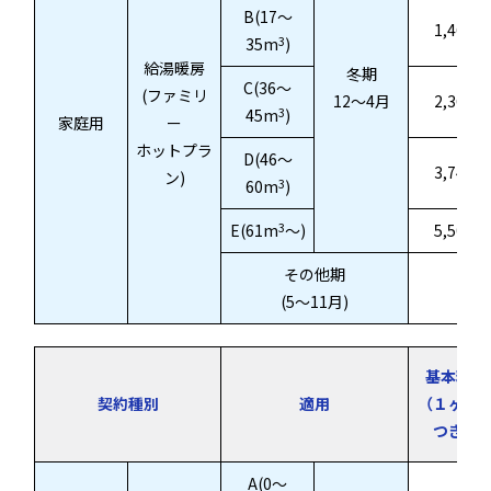
B(17～
1,469.6
3
35m
)
給湯暖房
冬期
C(36～
(ファミリ
12～4月
2,365.0
3
45m
)
家庭用
ー
ホットプラ
D(46～
3,740.0
ン)
3
60m
)
3
E(61m
～)
5,500.0
その他期
一
(5～11月)
基本料金
契約種別
適用
（１ヶ月
つき）
A(0～