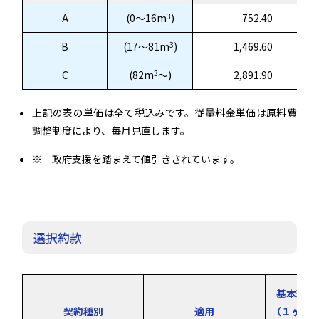
3
A
(0～16m
)
752.40
3
B
(17～81m
)
1,469.60
3
C
(82m
～)
2,891.90
上記の表の単価は全て税込みです。従量料金単価は原料費
調整制度により、毎月見直します。
※ 政府支援を踏まえて値引きされています。
選択約款
基本料金
契約種別
適用
（１ヶ月