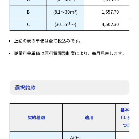
3
B
(8.1～30m
)
1,657.70
3
C
(30.1m
～)
4,502.30
上記の表の単価は全て税込みです。
従量料金単価は原料費調整制度により、毎月見直します。
選択約款
基本料金
契約種別
適用
（１ヶ月
つき）
A(0～