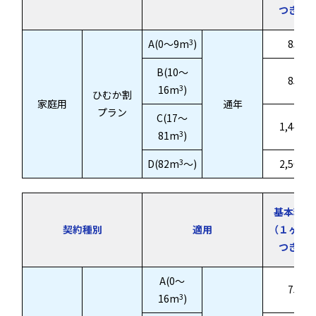
つき）
3
A(0～9m
)
854.3
B(10～
859.1
3
16m
)
ひむか割
家庭用
通年
プラン
C(17～
1,446.3
3
81m
)
3
D(82m
～)
2,565.0
基本料金
契約種別
適用
（１ヶ月
つき）
A(0～
752.4
3
16m
)