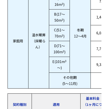
752.4
3
16m
)
B(17～
1,469.6
3
50m
)
C(51～
冬期
6,050.0
温水暖房
3
70m
)
12～4月
家庭用
（床暖ら
D(71～
ん）
7,700.0
3
100m
)
3
E(101m
9,350.0
～)
その他期
一
(5～11月)
基本料金
契約種別
適用
（1ヶ月につ