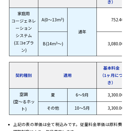
き）
家庭用
3
A(0～13m
)
752.40
コージェネレ
ーション
通年
システム
(エコeプラ
3
B(14m
～)
3,080.00
ン)
基本料金
契約種別
適用
（1ヶ月につ
き）
空調
夏
6〜9月
3,300.00
(空～るホッ
その他
10〜5月
3,300.00
ト)
上記の表の単価は全て税込みです。従量料金単価は原料費