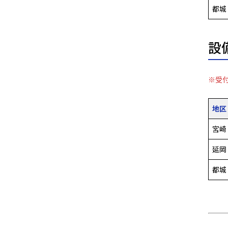
都城
設
※受付
地区
宮崎
延岡
都城