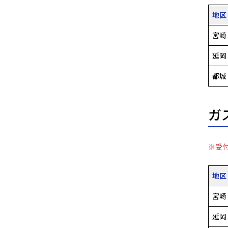
地区
宮崎
延岡
都城
ガ
※受付
地区
宮崎
延岡