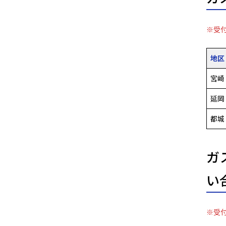
※受付
地区
宮崎
延岡
都城
ガ
い
※受付