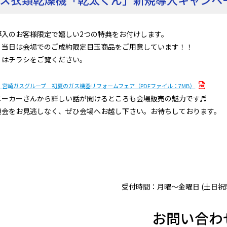
導入のお客様限定で嬉しい2つの特典をお付けします。
、当日は会場でのご成約限定目玉商品をご用意しています！！
くはチラシをご覧ください。
O・宮崎ガスグループ 初夏のガス機器リフォームフェア（PDFファイル：7MB）
メーカーさんから詳しい話が聞けるところも会場販売の魅力です♬
機会をお見逃しなく、ぜひ会場へお越し下さい。お待ちしております。
受付時間：月曜～金曜日 (土日祝除く)
お問い合わ