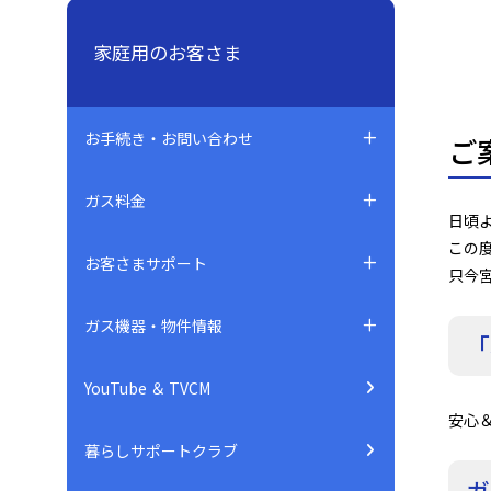
家庭用のお客さま
お手続き・お問い合わせ
ご
ガス料金
日頃
この度
お客さまサポート
只今
ガス機器・物件情報
「
YouTube ＆ TVCM
安心
暮らしサポートクラブ
ガ