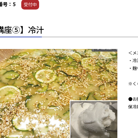
番号：5
受付中
講座⑤】冷汁
＜メ
・冷
・麹
※く
●お
保冷