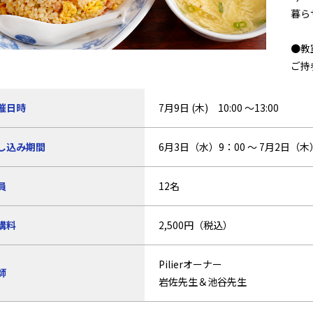
暮ら
●教
ご持
催日時
7月9日 (木) 10:00 ～13:00
し込み期間
6月3日（水）9：00 ～ 7月2日（木
員
12名
講料
2,500円（税込）
Pilierオーナー
師
岩佐先生＆池谷先生