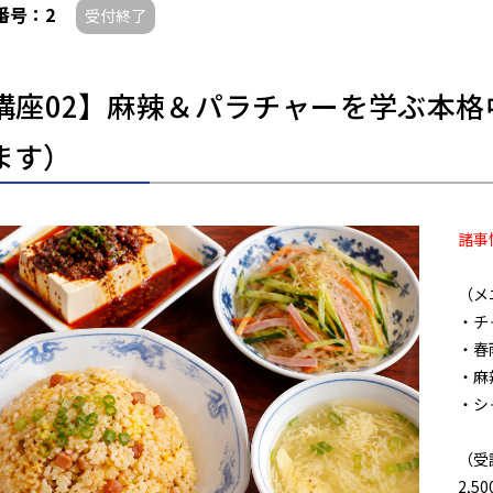
番号：2
受付終了
講座02】麻辣＆パラチャーを学ぶ本
ます）
諸事
（メ
・チ
・春
・麻
・シ
（受
2,5