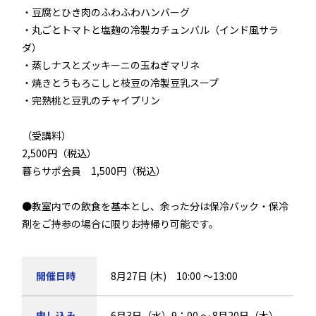
・豆腐とひき肉のふわふわハンバーグ
・丸ごとトマトと塩麹の冷製カチュンバル（インド風サラ
ダ）
・蒸しナスとズッキーニの玉ねぎマリネ
・焼きとうもろこしと枝豆の冷製豆乳スープ
・完熟桃と豆乳のチャイプリン
（受講料）
2,500円（税込）
暮らサポ会員 1,500円（税込）
●教室内での飲食を基本とし、余った分は保冷バック・保冷
剤をご持参の場合に限りお持帰り可能です。
開催日時
8月27日 (木) 10:00 ～13:00
申し込み
6月3日（水）9：00 ～ 8月20日（木）