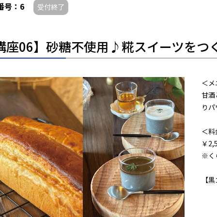
番号：6
受付終了
講座06】砂糖不使用♪糀スイーツをつ
＜メ
甘酒
りパ
＜料
￥2,
※く
【黒