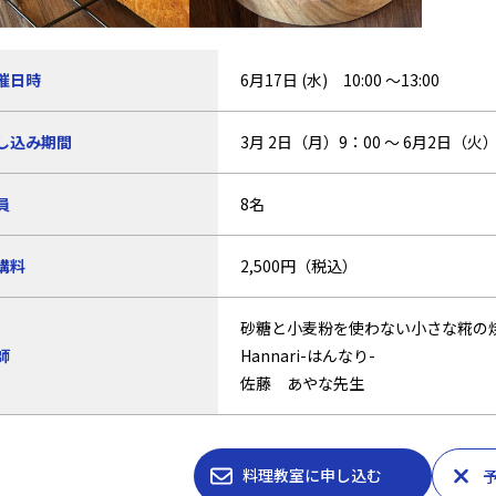
催日時
6月17日 (水) 10:00 ～13:00
し込み期間
3月 2日（月）9：00 ～ 6月2日（火）
員
8名
講料
2,500円（税込）
砂糖と小麦粉を使わない小さな糀の
師
Hannari-はんなり-
佐藤 あやな先生
料理教室に申し込む