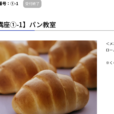
番号：①-1
受付終了
講座①-1】パン教室
＜メ
ロー
※く