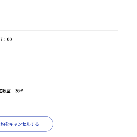
7：00
定教室 友稀
予約をキャンセルする