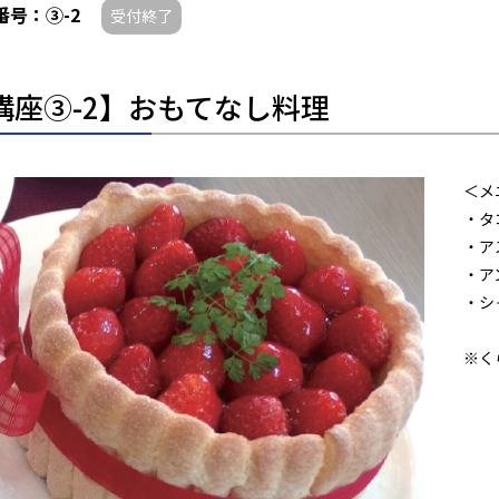
番号：③-2
受付終了
講座③-2】おもてなし料理
＜メ
・タ
・ア
・ア
・シ
※く