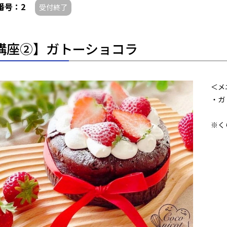
番号：2
受付終了
講座②】ガトーショコラ
＜メ
・ガ
※く