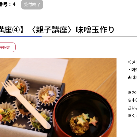
番号：4
受付終了
講座④】〈親子講座〉味噌玉作り
子限定
＜メ
・味
★味
※お
※申
さい
※く