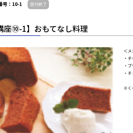
号：10-1
受付終了
講座⑩-1】おもてなし料理
＜メ
・チ
・ブ
・チ
※く