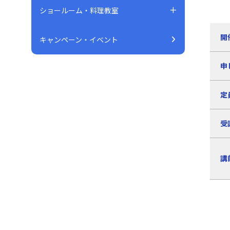
ショールーム・料理教室
開
キャンペーン・イベント
申
定
受
講