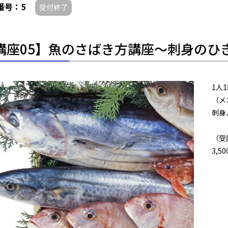
番号：5
受付終了
講座05】魚のさばき方講座～刺身のひ
1人
（メ
刺身
（受
3,5