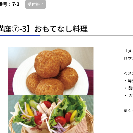
番号：7-3
受付終了
講座⑦-3】おもてなし料理
「メ
ひマ
＜メ
・角
・ 
・ 
※く