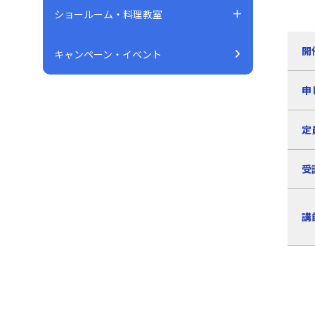
ショールーム・料理教室
開
キャンペーン・イベント
申
定
受
講