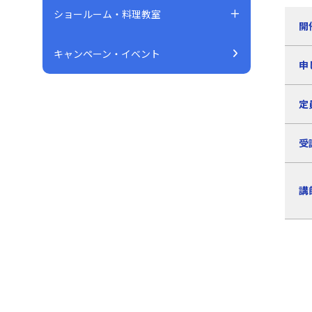
ショールーム・料理教室
開
キャンペーン・イベント
申
定
受
講