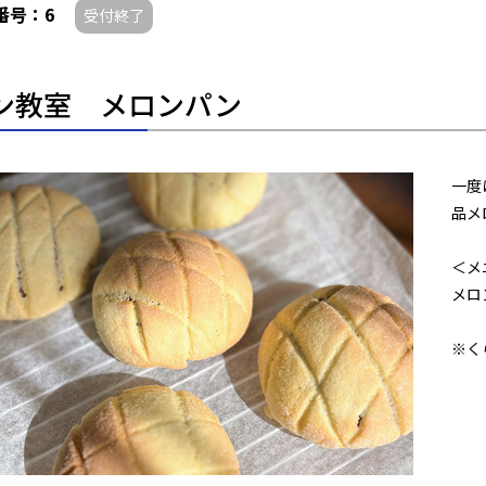
番号：6
受付終了
ン教室 メロンパン
一度
品メ
＜メ
メロ
※く