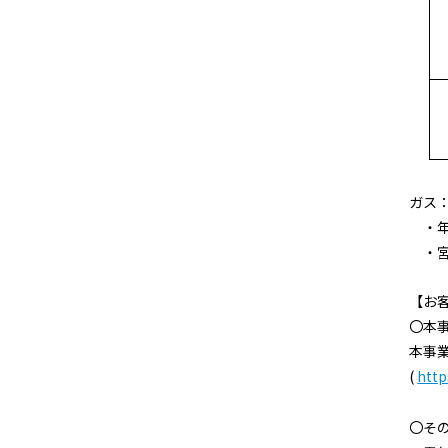
ガス
・年
・宮
【お
〇本
本事
(
http
〇そ