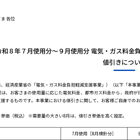
ま 各位
令和８年７月使用分～９月使用分 電気・ガス料金
値引きについ
は、経済産業省の「電気・ガス料金負担軽減支援事業」）（以下「本事
業は、お客さまの使用量に応じた電気料金、都市ガス料金から、政府が
支援するものです。本事業における値引きに関して、お客様ご自身での
き単価（税込） ※需要量の大きい8月は、値引き単価を高く設定。
7月使用［8月検針分］