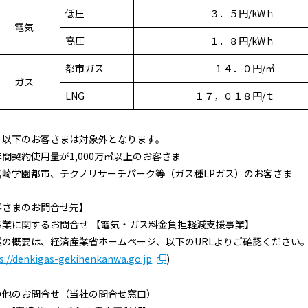
低圧
３．５円/kWｈ
電気
高圧
１．８円/kWｈ
都市ガス
１４．０円/㎥
ガス
LNG
１７，０１８円/ｔ
：以下のお客さまは対象外となります。
間契約使用量が1,000万㎥以上のお客さま
崎学園都市、テクノリサーチパーク等（ガス種LPガス）のお客さま
客さまのお問合せ先】
事業に関するお問合せ 【電気・ガス料金負担軽減支援事業】
業の概要は、経済産業省ホームページ、以下のURLよりご確認ください
s://denkigas-gekihenkanwa.go.jp
)
の他のお問合せ（当社の問合せ窓口）