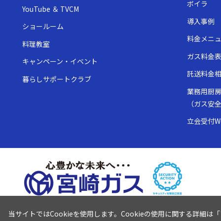
ボイラ
YouTube ＆ TVCM
導入事例
ショールーム
料金メニ
料理教室
ガス料金
キャンペーン・イベント
託送料金
暮らしサポートクラブ
業務用厨
（ガス安
立会受付W
当サイトではCookieを使用します。Cookieの使用に関する詳細は「