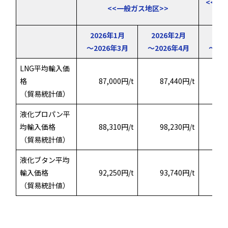
<<学
<<一般ガス地区>>
2026年1月
2026年2月
202
～
2026年3月
～2026年4月
～
20
LNG平均輸入価
格
87,000円/t
87,440円/t
（貿易統計値）
液化プロパン平
均輸入価格
88,310円/t
98,230円/t
8
（貿易統計値）
液化ブタン平均
輸入価格
92,250円/t
93,740円/t
（貿易統計値）