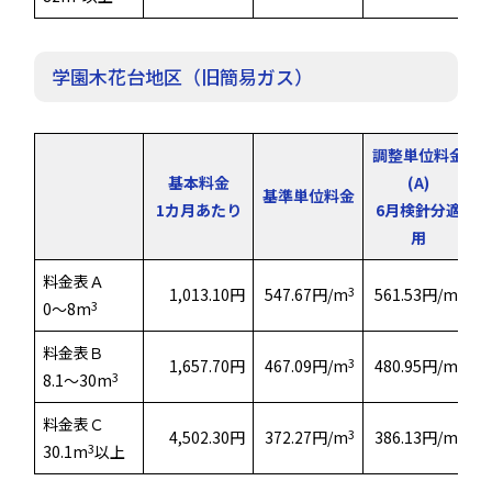
学園木花台地区（旧簡易ガス）
調整単位料金
基本料金
(A)
基準単位料金
1カ月あたり
6月検針分適
用
料金表Ａ
3
3
1,013.10円
547.67円/m
561.53円/m
3
0～8m
料金表Ｂ
3
3
1,657.70円
467.09円/m
480.95円/m
3
8.1～30m
料金表Ｃ
3
3
4,502.30円
372.27円/m
386.13円/m
3
30.1m
以上