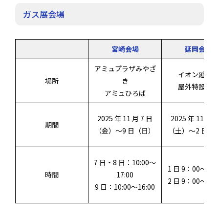
ガス展会場
宮崎会場
延岡会場
アミュプラザみやざ
イオン延岡店
場所
き
屋外特設会場
アミュひろば
2025 年 11 月 7 日
2025 年 11 月 1
期間
（金）～9 日（日）
（土）～2 日（
7 日・8 日：10:00～
1 日 9：00～17
時間
17:00
2 日 9：00～16
9 日：10:00～16:00