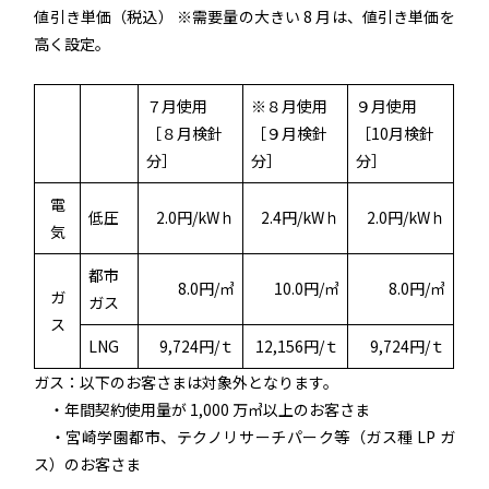
値引き単価（税込） ※需要量の大きい 8 月は、値引き単価を
高く設定。
７月使用
※８月使用
９月使用
［８月検針
［９月検針
［10月検針
分］
分］
分］
電
低圧
2.0円/kWｈ
2.4円/kWｈ
2.0円/kWｈ
気
都市
8.0円/㎥
10.0円/㎥
8.0円/㎥
ガ
ガス
ス
LNG
9,724円/ｔ
12,156円/ｔ
9,724円/ｔ
ガス：以下のお客さまは対象外となります。
・年間契約使用量が 1,000 万㎥以上のお客さま
・宮崎学園都市、テクノリサーチパーク等（ガス種 LP ガ
ス）のお客さま