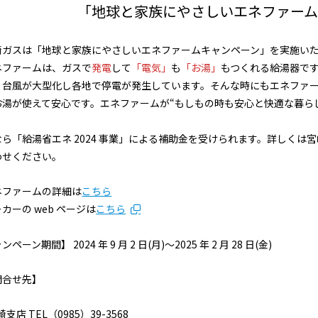
「地球と家族にやさしいエネファーム
ガスは「地球と家族にやさしいエネファームキャンペーン」を実施い
ファームは、ガスで
発電
して
「電気」
も
「お湯」
もつくれる給湯器で
、台風が大型化し各地で停電が発生しています。そんな時にもエネファ
お湯が使えて安心です。エネファームが“もしもの時も安心と快適な暮ら
。
ら「給湯省エネ 2024 事業」による補助金を受けられます。詳しくは
わせください。
ネファームの詳細は
こちら
カーの web ページは
こちら
ペーン期間】 2024 年 9 月 2 日(月)～2025 年 2 月 28 日(金)
問合せ先】
崎支店 TEL（0985）39-3568