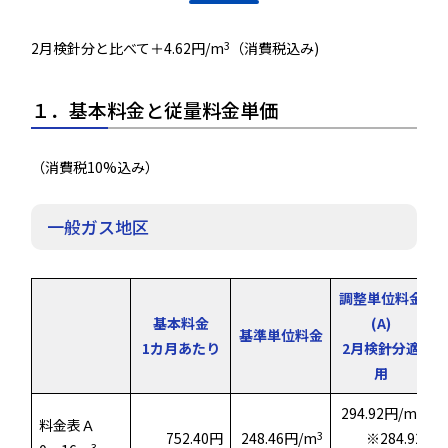
3
2月検針分と比べて＋4.62円/m
（消費税込み)
１．基本料金と従量料金単価
（消費税10%込み）
一般ガス地区
調整単位料金
基本料金
(A)
基準単位料金
1カ月あたり
2月検針分適
用
3
294.92円/m
料金表Ａ
3
752.40円
248.46円/m
※284.92
3