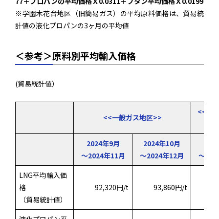
77＋プロパンの平均価格Ｘ0.0311＋ブタン平均価格Ｘ0.0199
※学園木花台地区（旧簡易ガス）の平均原料価格は、貿易統
計値の液化プロパンの3ヶ月の平均値
＜参考＞原料別平均輸入価格
(貿易統計値）
<<学
<<一般ガス地区>>
2024年9月
2024年10月
202
～2024年11月
～2024年12月
～202
LNG平均輸入価
格
92,320円/t
93,860円/t
（貿易統計値）
液化プロパン平