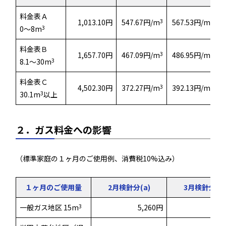
料金表Ａ
3
3
1,013.10円
547.67円/m
567.53円/m
3
0～8m
料金表Ｂ
3
3
1,657.70円
467.09円/m
486.95円/m
3
8.1～30m
料金表Ｃ
3
3
4,502.30円
372.27円/m
392.13円/m
3
30.1m
以上
２．ガス料金への影響
（標準家庭の１ヶ月のご使用例、消費税10%込み）
１ヶ月のご使用量
2月検針分(a)
3月検針分(b)
3
一般ガス地区 15m
5,260円
5,