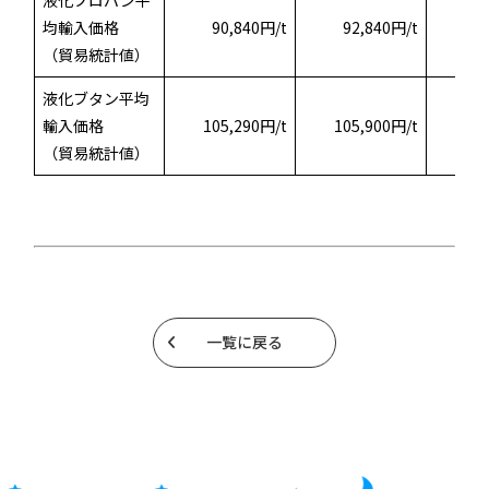
均輸入価格
90,840円/t
92,840円/t
9
（貿易統計値）
液化ブタン平均
輸入価格
105,290円/t
105,900円/t
（貿易統計値）
一覧に戻る