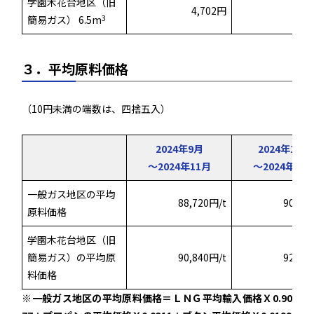
学園木花台地区（旧
4,702円
4,
3
簡易ガス） 6.5m
３．平均原料価格
（10円未満の端数は、四捨五入）
2024年9月
2024年10月
～2024年11月
～2024年12
一般ガス地区の平均
88,720円/t
90,19
原料価格
学園木花台地区（旧
簡易ガス）の平均原
90,840円/t
92,84
料価格
※一般ガス地区の平均原料価格＝ＬＮＧ平均輸入価格Ｘ0.90