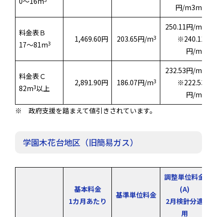
0～16m
3
円/m3m
3
250.11円/m
料金表Ｂ
3
1,469.60円
203.65円/m
※240.11
3
17～81m
3
円/m
3
232.53円/m
料金表Ｃ
3
2,891.90円
186.07円/m
※222.53
3
82m
以上
3
円/m
※ 政府支援を踏まえて値引きされています。
学園木花台地区（旧簡易ガス）
調整単位料金
基本料金
(A)
基準単位料金
1カ月あたり
2月検針分適
用