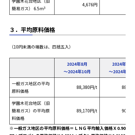
学園木花台地区（旧
4,676円
4,
3
簡易ガス） 6.5m
３．平均原料価格
（10円未満の端数は、四捨五入）
2024年8月
2024年9月
～2024年10月
～2024年11
一般ガス地区の平均
88,380円/t
88,72
原料価格
学園木花台地区（旧
簡易ガス）の平均原
89,170円/t
90,84
料価格
※一般ガス地区の平均原料価格＝ＬＮＧ平均輸入価格Ｘ0.90