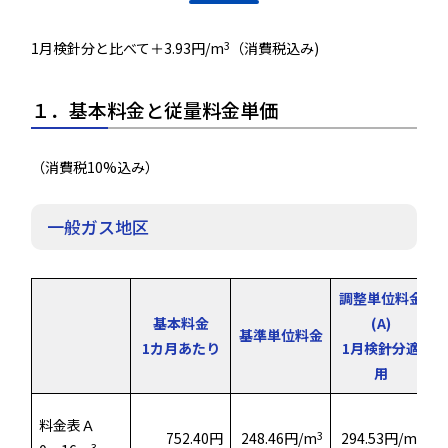
3
1月検針分と比べて＋3.93円/m
（消費税込み)
１．基本料金と従量料金単価
（消費税10%込み）
一般ガス地区
調整単位料金
基本料金
(A)
基準単位料金
1カ月あたり
1月検針分適
用
料金表Ａ
3
3
752.40円
248.46円/m
294.53円/m
3