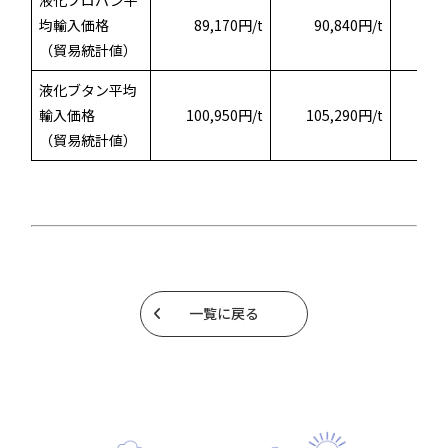
均輸入価格
89,170円/t
90,840円/t
8
（貿易統計値）
液化ブタン平均
輸入価格
100,950円/t
105,290円/t
（貿易統計値）
一覧に戻る