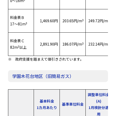
0～16m
料金表Ｂ
3
3
1,469.60円
203.65円/m
249.72円/m
3
17～81m
料金表Ｃ
3
3
2,891.90円
186.07円/m
232.14円/m
3
82m
以上
※ 政府支援を踏まえて値引きされています。
学園木花台地区（旧簡易ガス）
調整単位料金
基本料金
(A)
基準単位料金
1カ月あたり
1月検針分適
用