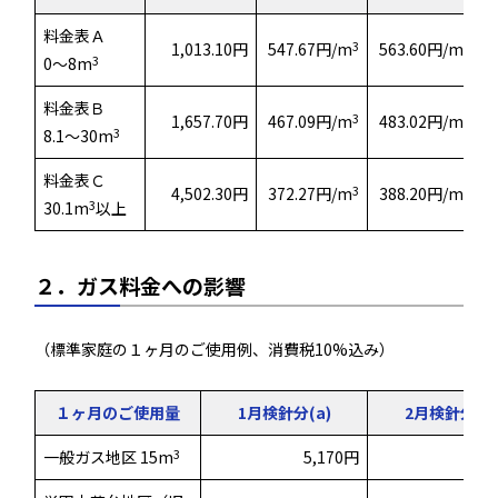
料金表Ａ
3
3
1,013.10円
547.67円/m
563.60円/m
3
0～8m
料金表Ｂ
3
3
1,657.70円
467.09円/m
483.02円/m
3
8.1～30m
料金表Ｃ
3
3
4,502.30円
372.27円/m
388.20円/m
3
30.1m
以上
２．ガス料金への影響
（標準家庭の１ヶ月のご使用例、消費税10%込み）
１ヶ月のご使用量
1月検針分(a)
2月検針分(b)
3
一般ガス地区 15m
5,170円
5,