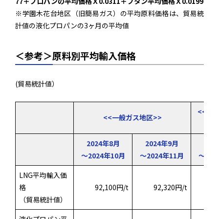
77＋プロパンの平均価格Ｘ0.0311＋ブタン平均価格Ｘ0.0199
※学園木花台地区（旧簡易ガス）の平均原料価格は、貿易統
計値の液化プロパンの3ヶ月の平均値
＜参考＞原料別平均輸入価格
(貿易統計値）
<<学
<<一般ガス地区>>
2024年8月
2024年9月
202
～2024年10月
～2024年11月
～202
LNG平均輸入価
格
92,100円/t
92,320円/t
（貿易統計値）
液化プロパン平