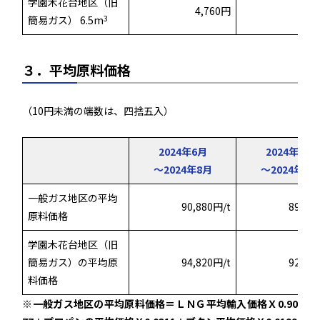
学園木花台地区（旧
4,760円
4,
3
簡易ガス） 6.5m
３．平均原料価格
（10円未満の端数は、四捨五入）
2024年6月
2024年7月
～2024年8月
～2024年9月
一般ガス地区の平均
90,880円/t
89,92
原料価格
学園木花台地区（旧
簡易ガス）の平均原
94,820円/t
92,88
料価格
※一般ガス地区の平均原料価格＝ＬＮＧ平均輸入価格Ｘ0.90