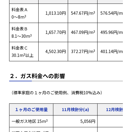
料金表Ａ
3
3
1,013.10円
547.67円/m
576.54円/m
3
0～8m
料金表Ｂ
3
3
1,657.70円
467.09円/m
495.96円/m
3
8.1～30m
料金表Ｃ
3
3
4,502.30円
372.27円/m
401.14円/m
3
30.1m
以上
２．ガス料金への影響
（標準家庭の１ヶ月のご使用例、消費税10%込み）
１ヶ月のご使用量
11月検針分(a)
12月検針分(b
3
一般ガス地区 15m
5,056円
5,