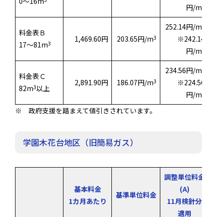
0～16m
3
円/m
3
252.14円/m
料金表Ｂ
3
1,469.60円
203.65円/m
※242.14
3
17～81m
3
円/m
3
234.56円/m
料金表Ｃ
3
2,891.90円
186.07円/m
※224.56
3
82m
以上
3
円/m
※ 政府支援を踏まえて値引きされています。
学園木花台地区（旧簡易ガス）
調整単位料金
基本料金
(A)
基準単位料金
1カ月あたり
11月検針分
適用