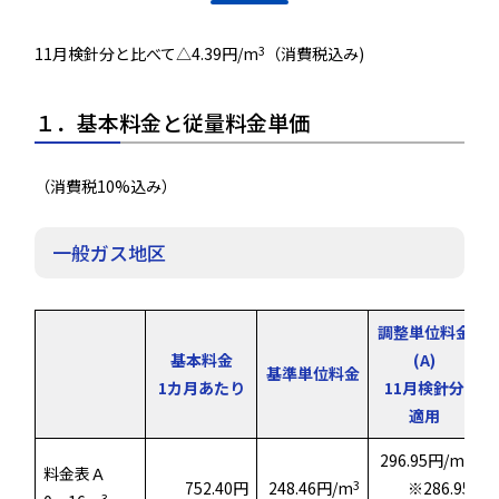
3
11月検針分と比べて△4.39円/m
（消費税込み)
１．基本料金と従量料金単価
（消費税10%込み）
一般ガス地区
調整単位料金
基本料金
(A)
基準単位料金
1カ月あたり
11月検針分
適用
3
296.95円/m
料金表Ａ
3
752.40円
248.46円/m
※286.95
3