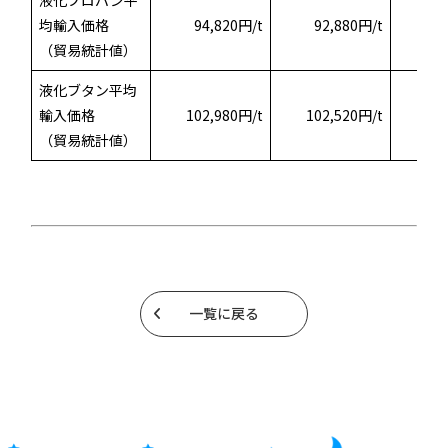
均輸入価格
94,820円/t
92,880円/t
9
（貿易統計値）
液化ブタン平均
輸入価格
102,980円/t
102,520円/t
（貿易統計値）
一覧に戻る