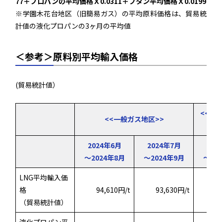
77＋プロパンの平均価格Ｘ0.0311＋ブタン平均価格Ｘ0.0199
※学園木花台地区（旧簡易ガス）の平均原料価格は、貿易統
計値の液化プロパンの3ヶ月の平均値
＜参考＞原料別平均輸入価格
(貿易統計値）
<<学
<<一般ガス地区>>
2024年6月
2024年7月
202
～2024年8月
～2024年9月
～20
LNG平均輸入価
格
94,610円/t
93,630円/t
（貿易統計値）
液化プロパン平