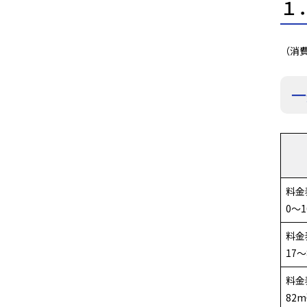
１
（消費
一
料金
0～
料金
17～
料金
82m