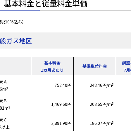
．基本料金と従量料金単価
税10%込み）
般ガス地区
基本料金
調整
基準単位料金
1カ月あたり
7
表Ａ
3
752.40円
248.46円/m
3
16m
表Ｂ
3
1,469.60円
203.65円/m
3
81m
表Ｃ
3
2,891.90円
186.07円/m
3
以上