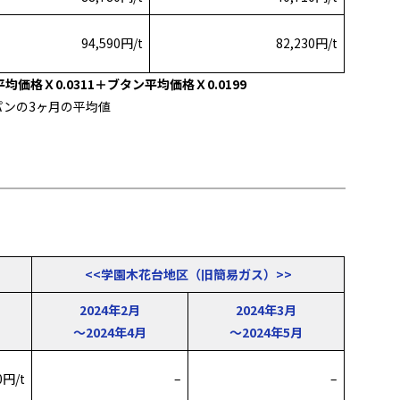
94,590円/t
82,230円/t
格Ｘ0.0311＋ブタン平均価格Ｘ0.0199
ンの3ヶ月の平均値
<<学園木花台地区（旧簡易ガス）>>
2024年2月
2024年3月
～2024年4月
～2024年5月
0円/t
–
–