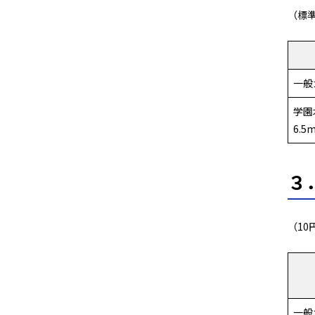
（標
一般
学園
6.5
３
（1
一般