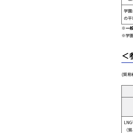
学園
の平
※一般
※学
＜
(貿易
LN
（貿