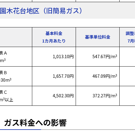
園木花台地区（旧簡易ガス）
基本料金
調整
基準単位料金
1カ月あたり
7
表Ａ
3
1,013.10円
547.67円/m
3
8m
表Ｂ
3
1,657.70円
467.09円/m
3
～30m
表Ｃ
3
4,502.30円
372.27円/m
3
1m
以上
．ガス料金への影響