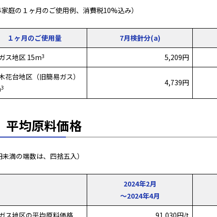
準家庭の１ヶ月のご使用例、消費税10%込み）
１ヶ月のご使用量
7月検針分(a)
3
ガス地区 15m
5,209円
木花台地区（旧簡易ガス）
4,739円
3
m
．平均原料価格
0円未満の端数は、四捨五入）
2024年2月
～2024年4月
ガス地区の平均原料価格
91,030円/t